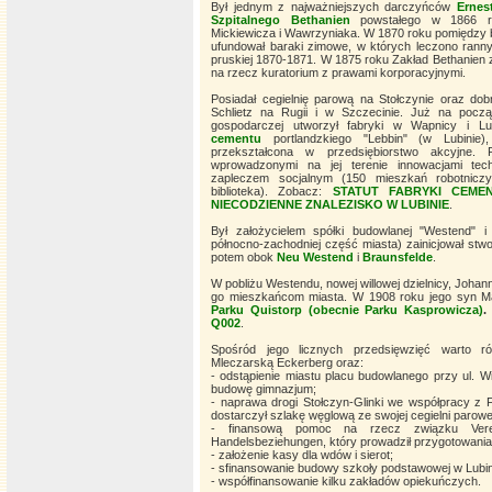
Był jednym z najważniejszych darczyńców
Ernes
Szpitalnego Bethanien
powstałego w 1866 r
Mickiewicza i Wawrzyniaka. W 1870 roku pomiędzy
ufundował baraki zimowe, w których leczono rannyc
pruskiej 1870-1871. W 1875 roku Zakład Bethanien 
na rzecz kuratorium z prawami korporacyjnymi.
Posiadał cegielnię parową na Stołczynie oraz dob
Schlietz na Rugii i w Szczecinie. Już na począt
gospodarczej utworzył fabryki w Wapnicy i Lu
cementu
portlandzkiego "Lebbin" (w Lubinie)
przekształcona w przedsiębiorstwo akcyjne. 
wprowadzonymi na jej terenie innowacjami tech
zapleczem socjalnym (150 mieszkań robotnicz
biblioteka). Zobacz:
STATUT FABRYKI CEMEN
NIECODZIENNE ZNALEZISKO W LUBINIE
.
Był założycielem spółki budowlanej "Westend" 
północno-zachodniej część miasta) zainicjował stw
potem obok
Neu
Westend
i
Braunsfelde
.
W pobliżu Westendu, nowej willowej dzielnicy, Johann
go mieszkańcom miasta. W 1908 roku jego syn Mart
Parku Quistorp (obecnie Parku Kasprowicza)
.
Q002
.
Spośród jego licznych przedsięwzięć warto 
Mleczarską Eckerberg oraz:
- odstąpienie miastu placu budowlanego przy ul. W
budowę gimnazjum;
- naprawa drogi Stołczyn-Glinki we współpracy z F
dostarczył szlakę węglową ze swojej cegielni parowe
- finansową pomoc na rzecz związku Verei
Handelsbeziehungen, który prowadził przygotowani
- założenie kasy dla wdów i sierot;
- sfinansowanie budowy szkoły podstawowej w Lubin
- współfinansowanie kilku zakładów opiekuńczych.