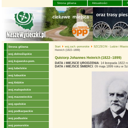
Strona główna
Aktualności
Strona główna
Start
woj.zach.-pomorskie
SZCZECIN - Ludzie i Miasto 
Heinrich (1822–1899)
woj.dolnośląskie
Quistorp Johannes Heinrich (1822–1899)
woj.kujawsko-pom.
DATA i MIEJSCE URODZENIA
: 14 listopada 1822 
DATA i MIEJSCE ŚMIERCI
: 09 maja 1899 roku w Sz
woj.lubelskie
woj.lubuskie
woj.łódzkie
woj.małopolskie
woj.mazowieckie
woj.opolskie
woj.podkarpackie
woj.podlaskie
woj.pomorskie