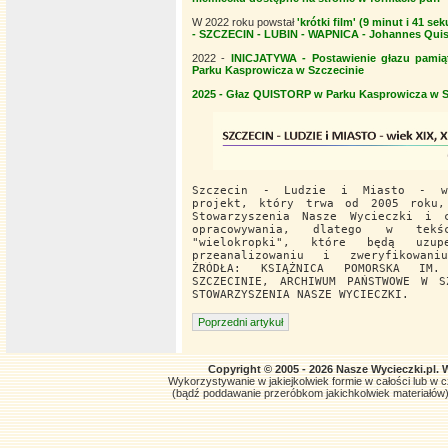
W 2022 roku powstał
'krótki film'
(9 minut i 41 se
- SZCZECIN - LUBIN - WAPNICA - Johannes Quist
2022 -
INICJATYWA - Postawienie głazu pam
Parku Kasprowicza w Szczecinie
2025 - Głaz QUISTORP w Parku Kasprowicza w S
Szczecin - Ludzie i Miasto - 
projekt, który trwa od 2005 roku,
Stowarzyszenia Nasze Wycieczki i 
opracowywania, dlatego w tek
"wielokropki", które będą uzup
przeanalizowaniu i zweryfikowani
ŹRÓDŁA: KSIĄŻNICA POMORSKA IM.
SZCZECINIE, ARCHIWUM PAŃSTWOWE W S
STOWARZYSZENIA NASZE WYCIECZKI.
Poprzedni artykuł
Copyright © 2005 - 2026 Nasze Wycieczki.pl. 
Wykorzystywanie w jakiejkolwiek formie w całości lub w czę
(bądź poddawanie przeróbkom jakichkolwiek materiałów)