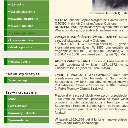
woj.śląskie
woj.świętokrzyskie
Johannes Heinrich Quisto
woj.warm.-mazurskie
MATKA
: Johanne Sophie Margarethe z domu Hecht
OJCIEC
: Heinrich Christian August Quistorp
woj.wielkopolskie
RODZEŃSTWO
: był najstarszym synem, miał 10 r
Więcej o rodzicach, przodkach i rodzeństwie na stron
woj.zach.-pomorskie
ZWIĄZEK MAŁŻEŃSKI / ŻONA / DZIECI
: Johan
- kraje sąsiedzkie
szczecińską gałąź rodziny Quistorp.
1 ŻONA / DZIECI - w 1852 roku ożenił się (.... gdzie
- dalekie podróże
którą miał pięcioro dzieci. W 1853 roku urodziła si
tragicznie w 1880 roku), w 1858 roku Johanna, w 18
2 ŻONA - w 1888 roku ożenił się (.... gdzie ?) z Math
ADRES ZAMIESZKANIA
: Szczecin, Falkenwalders
Polityka Cookie
w willi zbudowanej w latach 1871-1872, w d
Lindenstrasse 17 (obecnie ulica 3 Maja).
Zanim wyruszysz
ŻYCIE / PRACA / AKTYWNOŚĆ
: Jako sze
przedsiębiorstwie J.G. Michaelis & Sohn w Ro
Tanie noclegi
Stralsundzie, a w 1846 roku odbył roczną służbę woj
Pułku Artylerii Polowej w Szczecinie; w 1848 został
2. Pułku Piechoty Obrony Krajowej.
Stowarzyszenie
Pracował w szczecińskich większych przedsiębiors
Statut
1850 roku do momentu powołania do życia własnej 
poświęcił. Został przedsiębiorcą i filantropem,
Szczecinie i Prusach. Na początku ery industriali
Foto-redakcja
socjalne swoich pracowników. Finansował budowę sz
fundacji.
Darowizny i składki
W latach 1852-1866 pełnił funkcję hanowerskiego
Sprawozdania
uzyskał tytuł radcy handlowego.