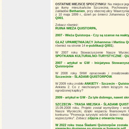
OSTATNIE MIEJSCE SPOCZYNKU
: Na miejsce je
go tłumy mieszkańców Szczecina. Pochowany 
zakładów
Bethanien
, przy obecnej ulicy Wawrzynia
z 10 maja 1899 r., dzień po śmierci Johannesa Q
Q001
.
Zobacz również:
RUINA WIEŻA QUISTORPA
,
2007 - Wieża Quistorpa - Czy są szanse na reakt
GŁAZ UPAMIĘTNIAJĄCY Johannesa i Martina Qu
również na stronie 14
e-publikacji Q001
).
W 2007 roku Stowarzyszenie Nasze Wyciec
SPOTKANIA KULTURALNO-TURYSTYCZNE - Q
2007 - artykuł w GW - Inicjatywa Stowarzys
Quistorpów
W 2008 roku SNW opracowało i zrealizowa
Szczecinie - ŚLADAMI QUISTORPÓW
.
W 2009 roku zrobiło
ANKIETY - Szczecin - Quisto
Ankieta 2. Co z niechcianym orłem leżącym na
ogrodzonej kaplicy?
2009 - artykuł w GW - Za tyle dobrego, nawet skr
SZCZECIN - TRASA MIEJSKA - ŚLADAMI QUI
15.09.2008 roku. Projekt został wymyślony i wci
Nasze Wycieczki, dzięki wsparciu finansowym
konkursu "Promocja turystyki wśród dzieci i młod
wypoczynku". Zobacz
zdjęcia z otwarcia trasy
.
W 2022 roku trasa Śladami Quistorpów została 
niemiecku dostępne na stronie w formacie pdf.