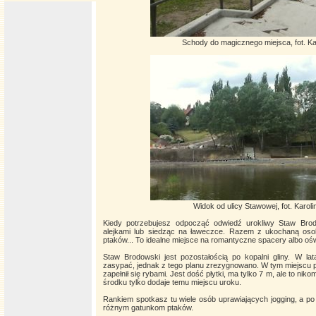
Schody do magicznego miejsca, fot. Ka
Widok od ulicy Stawowej, fot. Karol
Kiedy potrzebujesz odpocząć odwiedź urokliwy Staw Brodo
alejkami lub siedząc na ławeczce. Razem z ukochaną oso
ptaków... To idealne miejsce na romantyczne spacery albo oś
Staw Brodowski jest pozostałością po kopalni gliny. W la
zasypać, jednak z tego planu zrezygnowano. W tym miejscu po
zapełnił się rybami. Jest dość płytki, ma tylko 7 m, ale to ni
środku tylko dodaje temu miejscu uroku.
Rankiem spotkasz tu wiele osób uprawiających jogging, a po 
różnym gatunkom ptaków.