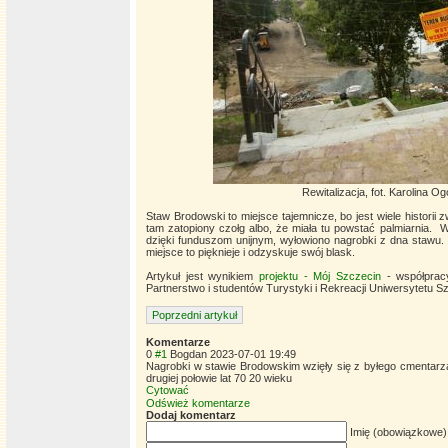
Rewitalizacja, fot. Karolina O
Staw Brodowski to miejsce tajemnicze, bo jest wiele historii 
tam zatopiony czołg albo, że miała tu powstać palmiarnia. W 
dzięki funduszom unijnym, wyłowiono nagrobki z dna stawu. 
miejsce to pięknieje i odzyskuje swój blask.
Artykuł jest wynikiem
projektu - Mój Szczecin
- współprac
Partnerstwo i studentów Turystyki i Rekreacji Uniwersytetu S
Poprzedni artykuł
Komentarze
0
#1
Bogdan
2023-07-01 19:49
Nagrobki w stawie Brodowskim wzięły się z byłego cmentarza
drugiej połowie lat 70 20 wieku
Cytować
Odśwież komentarze
Dodaj komentarz
Imię (obowiązkowe)