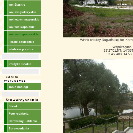
woj.śląskie
woj.świętokrzyskie
woj.warm.-mazurskie
woj.wielkopolskie
woj.zach.-pomorskie
Widok od ulicy Rugiańskiej, fot. Kar
- kraje sąsiedzkie
Współrzędne:
- dalekie podróże
53°27'01.5"N 14°33'
53.450403, 14.56
Polityka Cookie
Zanim
wyruszysz
Tanie noclegi
Stowarzyszenie
Statut
Foto-redakcja
Darowizny i składki
Sprawozdania