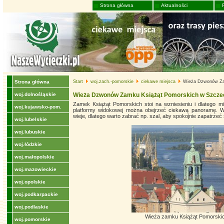
Strona główna
Aktualności
Strona główna
Start
woj.zach.-pomorskie
ciekawe miejsca
Wieża Dzwonów Zam
woj.dolnośląskie
Wieża Dzwonów Zamku Książąt Pomorskich w Szczec
Zamek Książąt Pomorskich stoi na wzniesieniu i dlatego m
woj.kujawsko-pom.
platformy widokowej można obejrzeć ciekawą panoramę. W
wieje, dlatego warto zabrać np. szal, aby spokojnie zapatrzeć 
woj.lubelskie
woj.lubuskie
woj.łódzkie
woj.małopolskie
woj.mazowieckie
woj.opolskie
woj.podkarpackie
woj.podlaskie
Wieża zamku Książąt Pomorskic
woj.pomorskie