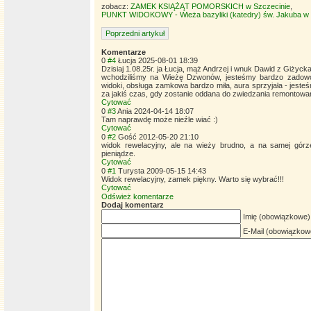
zobacz:
ZAMEK KSIĄŻĄT POMORSKICH w Szczecinie
,
PUNKT WIDOKOWY - Wieża bazyliki (katedry) św. Jakuba w 
Poprzedni artykuł
Komentarze
0
#4
Łucja
2025-08-01 18:39
Dzisiaj 1.08.25r. ja Łucja, mąż Andrzej i wnuk Dawid z Giży
wchodziliśmy na Wieżę Dzwonów, jesteśmy bardzo zadowol
widoki, obsługa zamkowa bardzo miła, aura sprzyjała - jeste
za jakiś czas, gdy zostanie oddana do zwiedzania remontow
Cytować
0
#3
Ania
2024-04-14 18:07
Tam naprawdę może nieźle wiać :)
Cytować
0
#2
Gość
2012-05-20 21:10
widok rewelacyjny, ale na wieży brudno, a na samej górz
pieniądze.
Cytować
0
#1
Turysta
2009-05-15 14:43
Widok rewelacyjny, zamek piękny. Warto się wybrać!!!
Cytować
Odśwież komentarze
Dodaj komentarz
Imię (obowiązkowe)
E-Mail (obowiązkow