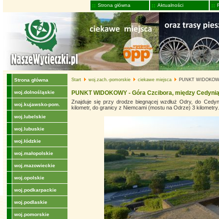
Strona główna
Aktualności
Strona główna
Start
woj.zach.-pomorskie
ciekawe miejsca
PUNKT WIDOKOWY -
woj.dolnośląskie
PUNKT WIDOKOWY - Góra Czcibora, między Cedyni
Znajduje się przy drodze biegnącej wzdłuż Odry, do Cedyn
woj.kujawsko-pom.
kilometr, do granicy z Niemcami (mostu na Odrze) 3 kilometry.
woj.lubelskie
woj.lubuskie
woj.łódzkie
woj.małopolskie
woj.mazowieckie
woj.opolskie
woj.podkarpackie
woj.podlaskie
woj.pomorskie