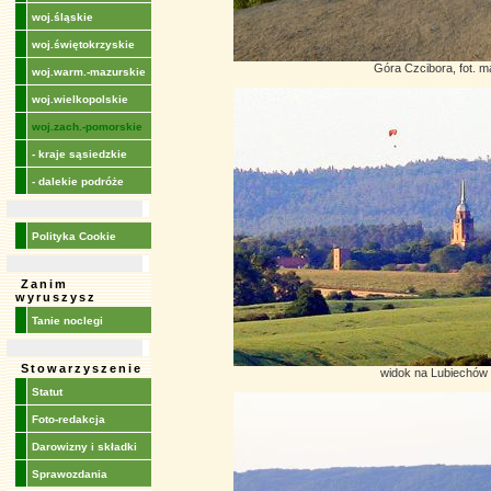
woj.śląskie
woj.świętokrzyskie
Góra Czcibora, fot. 
woj.warm.-mazurskie
woj.wielkopolskie
woj.zach.-pomorskie
- kraje sąsiedzkie
- dalekie podróże
Polityka Cookie
Zanim
wyruszysz
Tanie noclegi
Stowarzyszenie
widok na Lubiechów
Statut
Foto-redakcja
Darowizny i składki
Sprawozdania