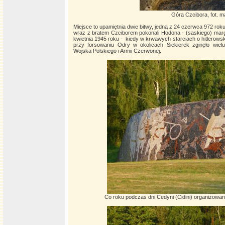
Góra Czcibora, fot. m
Miejsce to upamiętnia dwie bitwy, jedną z 24 czerwca 972 roku
wraz z bratem Czciborem pokonali Hodona - (saskiego) margr
kwietnia 1945 roku - kiedy w krwawych starciach o hitlerow
przy forsowaniu Odry w okolicach Siekierek zginęło wiel
Wojska Polskiego i Armii Czerwonej.
Co roku podczas dni Cedyni (Cidini) organizowane