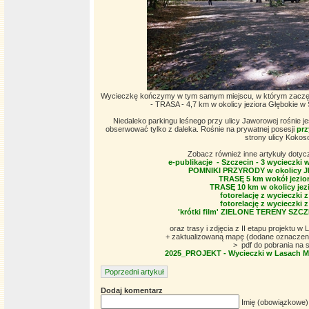
Wycieczkę kończymy w tym samym miejscu, w którym zaczęli
- TRASA - 4,7 km w okolicy jeziora Głębokie w 
Niedaleko parkingu leśnego przy ulicy Jaworowej rośnie j
obserwować tylko z daleka. Rośnie na prywatnej posesji
prz
strony ulicy Kokos
Zobacz również inne artykuły dotycz
e-publikacje - Szczecin - 3 wycieczki w
POMNIKI PRZYRODY w okolicy 
TRASĘ 5 km wokół jezio
TRASĘ 10 km w okolicy jez
fotorelację z wycieczki z
fotorelację z wycieczki z
'krótki film' ZIELONE TERENY SZ
oraz trasy i zdjęcia z II etapu projektu 
+ zaktualizowaną mapę (dodane oznaczenia,
> pdf do pobrania na 
2025_PROJEKT - Wycieczki w Lasach Mie
Poprzedni artykuł
Dodaj komentarz
Imię (obowiązkowe)