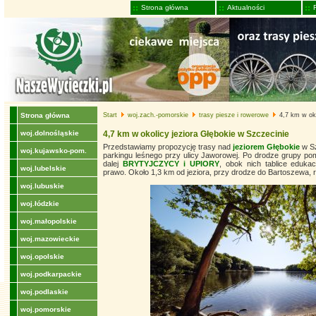
Strona główna
Aktualności
Strona główna
Start
woj.zach.-pomorskie
trasy piesze i rowerowe
4,7 km w oko
woj.dolnośląskie
4,7 km w okolicy jeziora Głębokie w Szczecinie
Przedstawiamy propozycję trasy nad
jeziorem Głębokie
w Sz
woj.kujawsko-pom.
parkingu leśnego przy ulicy Jaworowej. Po drodze grupy p
dalej
BRYTYJCZYCY i UPIORY
, obok nich tablice edukac
woj.lubelskie
prawo. Około 1,3 km od jeziora, przy drodze do Bartoszewa
woj.lubuskie
woj.łódzkie
woj.małopolskie
woj.mazowieckie
woj.opolskie
woj.podkarpackie
woj.podlaskie
woj.pomorskie