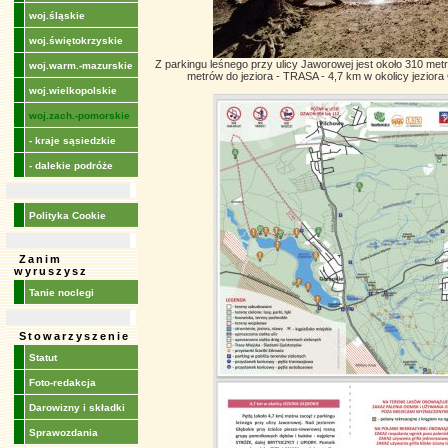
woj.śląskie
woj.świętokrzyskie
Z parkingu leśnego przy ulicy Jaworowej jest około 310 me
woj.warm.-mazurskie
metrów do jeziora - TRASA - 4,7 km w okolicy jeziora
woj.wielkopolskie
woj.zach.-pomorskie
- kraje sąsiedzkie
- dalekie podróże
Polityka Cookie
Zanim
wyruszysz
Tanie noclegi
Stowarzyszenie
Statut
Foto-redakcja
Darowizny i składki
Sprawozdania