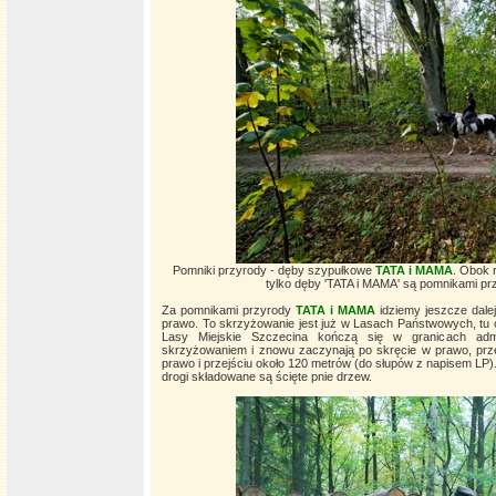
Pomniki przyrody - dęby szypułkowe
TATA i MAMA
. Obok r
tylko dęby 'TATA i MAMA' są pomnikami pr
Za pomnikami przyrody
TATA i MAMA
idziemy jeszcze dale
prawo. To skrzyżowanie jest już w Lasach Państwowych, tu 
Lasy Miejskie Szczecina kończą się w granicach adm
skrzyżowaniem i znowu zaczynają po skręcie w prawo, prz
prawo i przejściu około 120 metrów (do słupów z napisem LP
drogi składowane są ścięte pnie drzew.