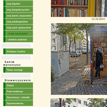
woj.śląskie
woj.świętokrzyskie
woj.warm.-mazurskie
12.10.2014.
woj.wielkopolskie
woj.zach.-pomorskie
- kraje sąsiedzkie
- dalekie podróże
Polityka Cookie
Zanim
wyruszysz
Tanie noclegi
Stowarzyszenie
Statut
Foto-redakcja
Darowizny i składki
Sprawozdania