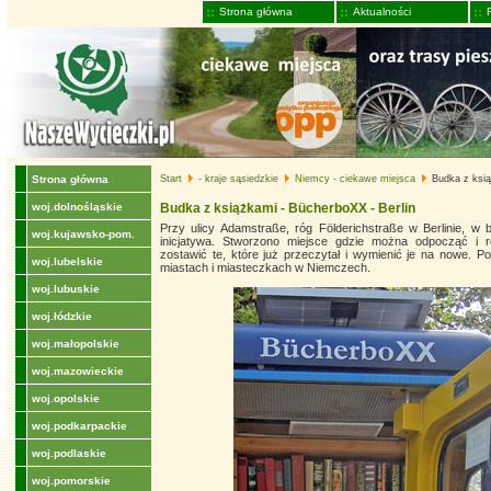
Strona główna
Aktualności
Strona główna
Start
- kraje sąsiedzkie
Niemcy - ciekawe miejsca
Budka z ksią
woj.dolnośląskie
Budka z książkami - BücherboXX - Berlin
Przy ulicy Adamstraße, róg Földerichstraße w Berlinie, w b
woj.kujawsko-pom.
inicjatywa. Stworzono miejsce gdzie można odpocząć i 
zostawić te, które już przeczytał i wymienić je na nowe.
woj.lubelskie
miastach i miasteczkach w Niemczech.
woj.lubuskie
woj.łódzkie
woj.małopolskie
woj.mazowieckie
woj.opolskie
woj.podkarpackie
woj.podlaskie
woj.pomorskie