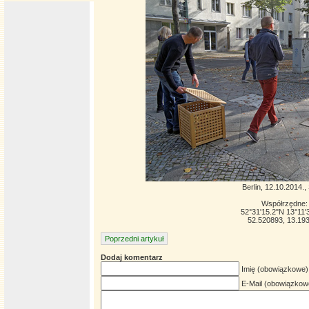
Berlin, 12.10.2014.
Współrzędne:
52°31'15.2"N 13°11'
52.520893, 13.19
Poprzedni artykuł
Dodaj komentarz
Imię (obowiązkowe)
E-Mail (obowiązkow